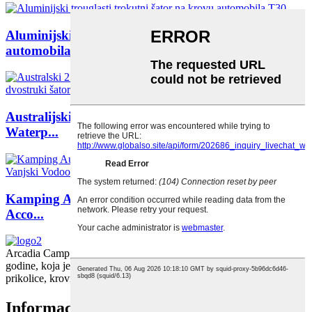
Aluminijski trouglasti trokutni šator na krovu
automobila T30
Australijski 2 osobe Aluminium Pole Canvas
Waterp...
Kamping Automatski Aluminijski Hard Shell Šator
Acco...
Arcadia Camp & Outdoor Products Co., Ltd. je osnovana 2005.
godine, koja je specijalizirana za dizajn i proizvodnju šatora za
prikolice, krovnih šatora, tendi......
Informacije