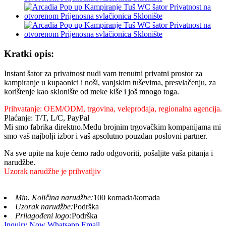
Kratki opis:
Instant šator za privatnost nudi vam trenutni privatni prostor za
kampiranje u kupaonici i noši, vanjskim tuševima, presvlačenju, za
korištenje kao sklonište od meke kiše i još mnogo toga.
Prihvatanje: OEM/ODM, trgovina, veleprodaja, regionalna agencija.
Plaćanje: T/T, L/C, PayPal
Mi smo fabrika direktno.Među brojnim trgovačkim kompanijama mi
smo vaš najbolji izbor i vaš apsolutno pouzdan poslovni partner.
Na sve upite na koje ćemo rado odgovoriti, pošaljite vaša pitanja i
narudžbe.
Uzorak narudžbe je prihvatljiv
Min. Količina narudžbe:
100 komada/komada
Uzorak narudžbe:
Podrška
Prilagođeni logo:
Podrška
Inquiry Now
Whatsapp
Email