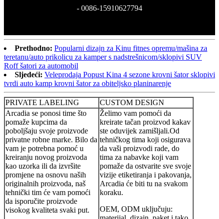
- 0086-15910627794
Prethodno:
Popularni dizajn za Kinu fitnes opremu/mašina za
teretanu/auto prikolicu za kamper s nadstrešnicom/sklopivi SUV
Roff šatori za automobil
Sljedeći:
Veleprodaja Popust Kina 4 sezone krovni šator sklopivi
tvrdi auto kamp krovni šator za obiteljsko planinarenje
PRIVATE LABELING
CUSTOM DESIGN
Arcadia se ponosi time što
Želimo vam pomoći da
pomaže kupcima da
kreirate tačan proizvod kakav
poboljšaju svoje proizvode
ste oduvijek zamišljali.Od
privatne robne marke. Bilo da
tehničkog tima koji osigurava
vam je potrebna pomoć u
da vaši proizvodi rade, do
kreiranju novog proizvoda
tima za nabavke koji vam
kao uzorka ili da izvršite
pomaže da ostvarite sve svoje
promjene na osnovu naših
vizije etiketiranja i pakovanja,
originalnih proizvoda, naš
Arcadia će biti tu na svakom
tehnički tim će vam pomoći
koraku.
da isporučite proizvode
OEM, ODM uključuju:
visokog kvaliteta svaki put.
materijal, dizajn, paket i tako