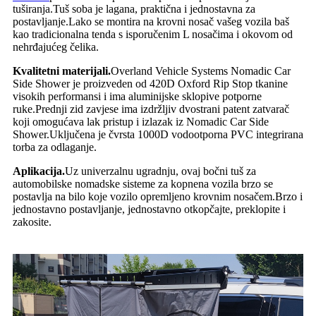
tuširanja.Tuš soba je lagana, praktična i jednostavna za
postavljanje.Lako se montira na krovni nosač vašeg vozila baš
kao tradicionalna tenda s isporučenim L nosačima i okovom od
nehrđajućeg čelika.
Kvalitetni materijali.
Overland Vehicle Systems Nomadic Car
Side Shower je proizveden od 420D Oxford Rip Stop tkanine
visokih performansi i ima aluminijske sklopive potporne
ruke.Prednji zid zavjese ima izdržljiv dvostrani patent zatvarač
koji omogućava lak pristup i izlazak iz Nomadic Car Side
Shower.Uključena je čvrsta 1000D vodootporna PVC integrirana
torba za odlaganje.
Aplikacija.
Uz univerzalnu ugradnju, ovaj bočni tuš za
automobilske nomadske sisteme za kopnena vozila brzo se
postavlja na bilo koje vozilo opremljeno krovnim nosačem.Brzo i
jednostavno postavljanje, jednostavno otkopčajte, preklopite i
zakosite.