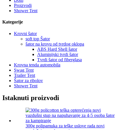
Dom
Proizvodi
Shower Tent
Kategorije
Krovni šator
soft top Šator
šator na krovu od tvrdog oklopa
ABS Hard Shell šator
Aluminijski tvrdi šator
Tvrdi šator od fiberglasa
Krovna tenda automobila
Swag Tent
Trailer Tent
Šator za ribolov
Shower Tent
Istaknuti proizvodi
300g polipamuka za teške uslove rada novi