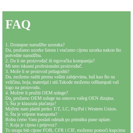
FAQ
1. Dostupne narudžbe uzoraka?
Da, pružamo uzorke šatora i vraćamo cijenu uzorka nakon što
potvrdite narudžbu.
2. Da li ste proizvođač ili trgovačka kompanija?
Mi smo iskusni profesionalni proizvođač.
3. Može li se proizvod prilagoditi?
Da, možemo raditi prema vašim zahtjevima, baš kao što su
veličina, boja, materijal i stil.Takođe možemo odštampati vaš
logo na proizvodu.
4. Možete li pružiti OEM usluge?
Da, pružamo OEM usluge na osnovu vašeg OEN dizajna.
5. Šta je klauzula plaćanja?
Možete nam platiti preko T/T, LC, PayPal i Western Union.
6. Šta je vrijeme transporta?
Robu ćemo Vam poslati odmah po primitku pune uplate.
7. Koja je cijena i prijevoz?
To mogu biti cijene FOB, CFR i CIF, možemo pomoći kupcima