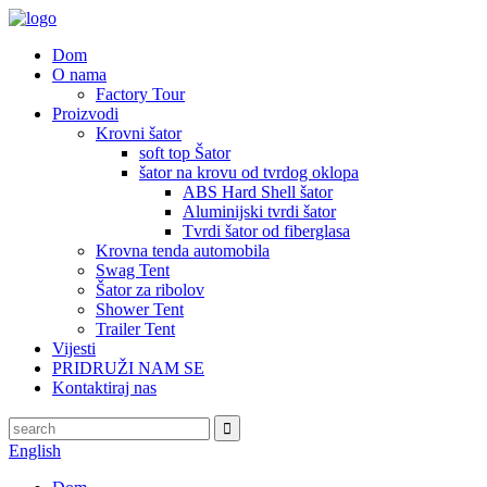
Dom
O nama
Factory Tour
Proizvodi
Krovni šator
soft top Šator
šator na krovu od tvrdog oklopa
ABS Hard Shell šator
Aluminijski tvrdi šator
Tvrdi šator od fiberglasa
Krovna tenda automobila
Swag Tent
Šator za ribolov
Shower Tent
Trailer Tent
Vijesti
PRIDRUŽI NAM SE
Kontaktiraj nas
English