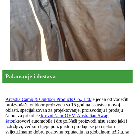
Pakovanje i dostava
Arcadia Camp & Outdoor Products Co., Ltd.
je jedan od vodećih
proizvođača outdoor proizvoda sa 15 godina iskustva u ovoj
oblasti, specijalizovan za projektovanje, proizvodnju i prodaju
šatora za prikolice,
krovni šator OEM
,
Australian Swag
šator
,
krovovi automobila i drugo.Naši proizvodi nisu samo jaki i
izdržljivi, već su i lijepi po izgledu i prodaju se po cijelom
svijetu.Imamo dobru poslovnu reputaciju na globalnom tržištu, sa