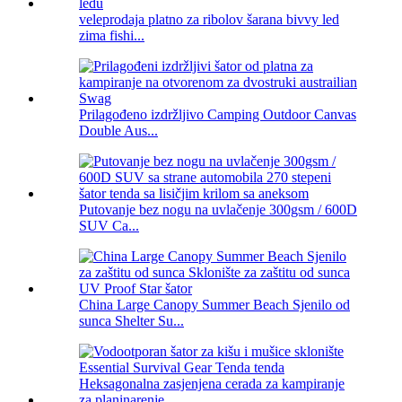
veleprodaja platno za ribolov šarana bivvy led
zima fishi...
Prilagođeno izdržljivo Camping Outdoor Canvas
Double Aus...
Putovanje bez nogu na uvlačenje 300gsm / 600D
SUV Ca...
China Large Canopy Summer Beach Sjenilo od
sunca Shelter Su...