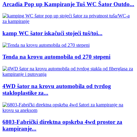
Arcadia Pop up Kampiranje Tuš WC Šator Outdo...
kamp WC šator iskačući stojeći tuš/toi...
Tenda na krovu automobila od 270 stepeni
4WD šator na krovu automobila od tvrdog
stakloplastike za...
6803-Fabrički direktna opskrba 4wd prostor za
kampiranje...