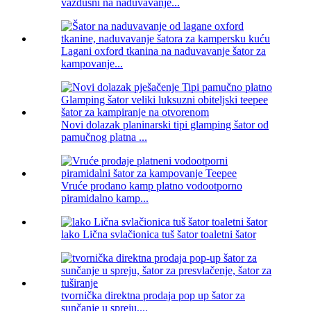
vazdušni na naduvavanje...
Lagani oxford tkanina na naduvavanje šator za
kampovanje...
Novi dolazak planinarski tipi glamping šator od
pamučnog platna ...
Vruće prodano kamp platno vodootporno
piramidalno kamp...
lako Lična svlačionica tuš šator toaletni šator
tvornička direktna prodaja pop up šator za
sunčanje u spreju,...