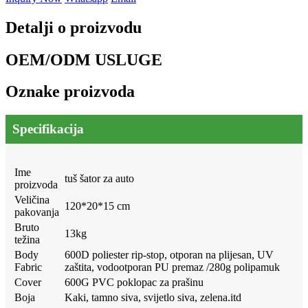
Detalji o proizvodu
OEM/ODM USLUGE
Oznake proizvoda
Specifikacija
Ime
tuš šator za auto
proizvoda
Veličina
120*20*15 cm
pakovanja
Bruto
13kg
težina
Body
600D poliester rip-stop, otporan na plijesan, UV
Fabric
zaštita, vodootporan PU premaz /280g polipamuk
Cover
600G PVC poklopac za prašinu
Boja
Kaki, tamno siva, svijetlo siva, zelena.itd